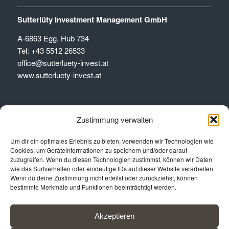
Sutterlüty Investment Management GmbH
A-6863 Egg, Hub 734
Tel:
+43 5512 26533
office@sutterluety-invest.at
www.sutterluety-invest.at
Office: Großbritannien
Zustimmung verwalten
Rometsch & Moor Ltd
Um dir ein optimales Erlebnis zu bieten, verwenden wir Technologien wie
Cookies, um Geräteinformationen zu speichern und/oder darauf
75 Grosvenor Street, London W1K 3JS
zuzugreifen. Wenn du diesen Technologien zustimmst, können wir Daten
wie das Surfverhalten oder eindeutige IDs auf dieser Website verarbeiten.
Tel:
+44 (0) 20 7626 3077
Wenn du deine Zustimmung nicht erteilst oder zurückziehst, können
info@rometschandmoor.com
bestimmte Merkmale und Funktionen beeinträchtigt werden.
www.rometschandmoor.com
Akzeptieren